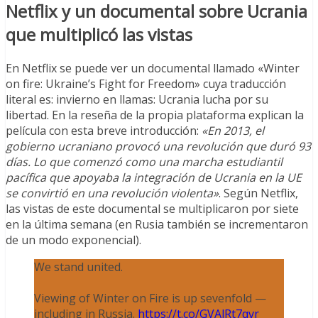
Netflix y un documental sobre Ucrania
que multiplicó las vistas
En Netflix se puede ver un documental llamado «Winter
on fire: Ukraine’s Fight for Freedom» cuya traducción
literal es: invierno en llamas: Ucrania lucha por su
libertad. En la reseña de la propia plataforma explican la
película con esta breve introducción:
«En 2013, el
gobierno ucraniano provocó una revolución que duró 93
días. Lo que comenzó como una marcha estudiantil
pacífica que apoyaba la integración de Ucrania en la UE
se convirtió en una revolución violenta»
. Según Netflix,
las vistas de este documental se multiplicaron por siete
en la última semana (en Rusia también se incrementaron
de un modo exponencial).
We stand united.
Viewing of Winter on Fire is up sevenfold —
including in Russia.
https://t.co/GVAlRt7qvr